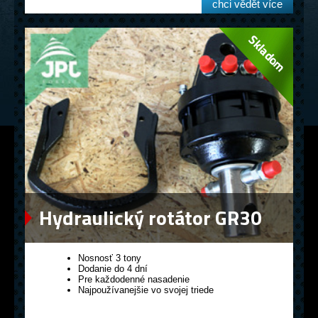
chci vědět více
Hydraulický rotátor GR30
Nosnosť 3 tony
Dodanie do 4 dní
Pre každodenné nasadenie
Najpoužívanejšie vo svojej triede