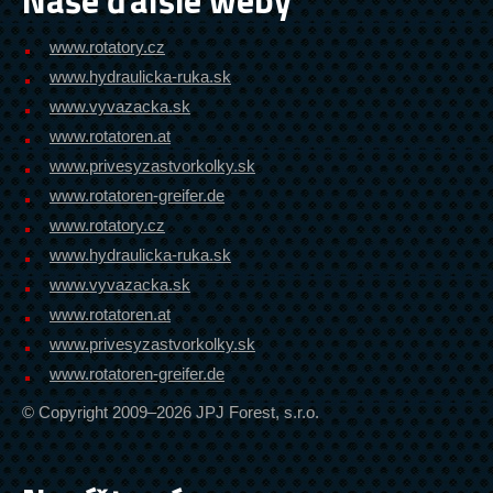
www.rotatory.cz
www.hydraulicka-ruka.sk
www.vyvazacka.sk
www.rotatoren.at
www.privesyzastvorkolky.sk
www.rotatoren-greifer.de
www.rotatory.cz
www.hydraulicka-ruka.sk
www.vyvazacka.sk
www.rotatoren.at
www.privesyzastvorkolky.sk
www.rotatoren-greifer.de
© Copyright 2009–2026 JPJ Forest, s.r.o.