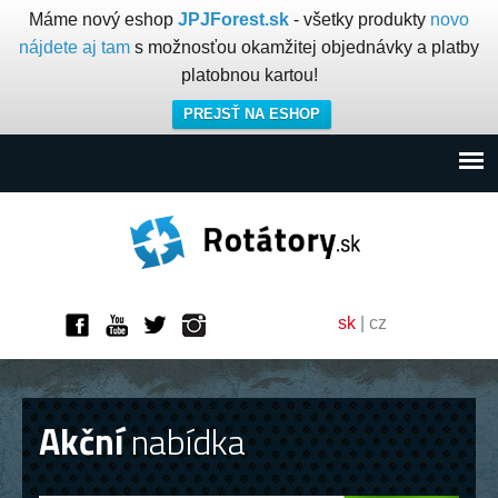
Máme nový eshop
JPJForest.sk
- všetky produkty
novo
nájdete aj tam
s možnosťou okamžitej objednávky a platby
platobnou kartou!
PREJSŤ NA ESHOP
sk
|
cz
Akční
nabídka