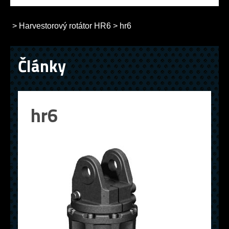
>
Harvestorový rotátor HR6
>
hr6
Články
hr6