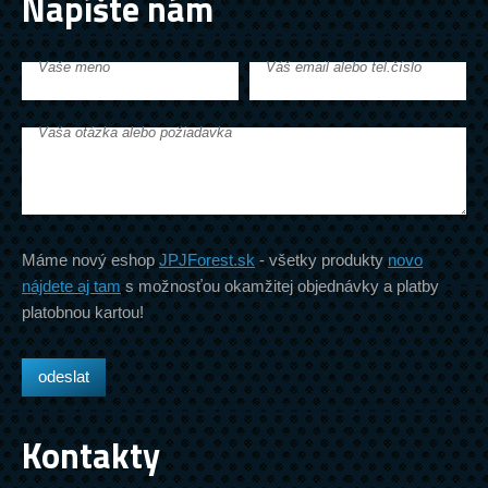
Napíšte nám
Vaše meno
Váš email alebo tel.číslo
Vaša otázka alebo požiadavka
Máme nový eshop
JPJForest.sk
- všetky produkty
novo
nájdete aj tam
s možnosťou okamžitej objednávky a platby
platobnou kartou!
Kontakty