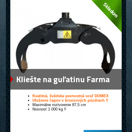
Kliešte na guľatinu Farma
0,12
Kvalitná, švédska pevnostná oceľ DOMEX
Uloženie čapov v bronzových púzdrach !!
Maximálne roztvorenie 87,5 cm
Nosnosť 1 000 kg !!