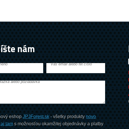
íšte nám
meno
Váš email alebo tel.číslo
tázka alebo požiadavka
ový eshop
JPJForest.sk
- všetky produkty
novo
 aj tam
s možnosťou okamžitej objednávky a platby