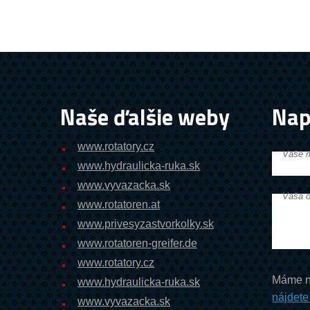
Naše ďalšie weby
Nap
www.rotatory.cz
Vaše 
www.hydraulicka-ruka.sk
www.vyvazacka.sk
Vaša o
www.rotatoren.at
www.privesyzastvorkolky.sk
www.rotatoren-greifer.de
www.rotatory.cz
Máme n
www.hydraulicka-ruka.sk
nájdete
www.vyvazacka.sk