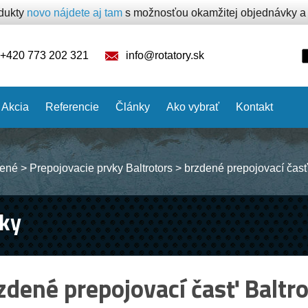
odukty
novo nájdete aj tam
s možnosťou okamžitej objednávky a p
+420 773 202 321
info@rotatory.sk
Akcia
Referencie
Články
Ako vybrať
Kontakt
ené
>
Prepojovacie prvky Baltrotors
>
brzdené prepojovací časť 
ky
zdené prepojovací časť Baltro