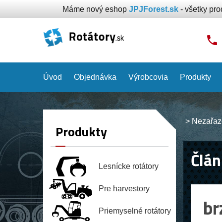
Máme nový eshop
JPJForest.sk
- všetky pr
Úvod
Objednávka
Výrobcovia
Produkty
>
Nezařaz
Produkty
Člán
Lesnícke rotátory
Pre harvestory
br
Priemyselné rotátory