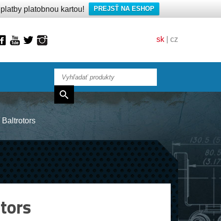
latby platobnou kartou!
PREJSŤ NA ESHOP
sk
|
cz
Baltrotors
tors