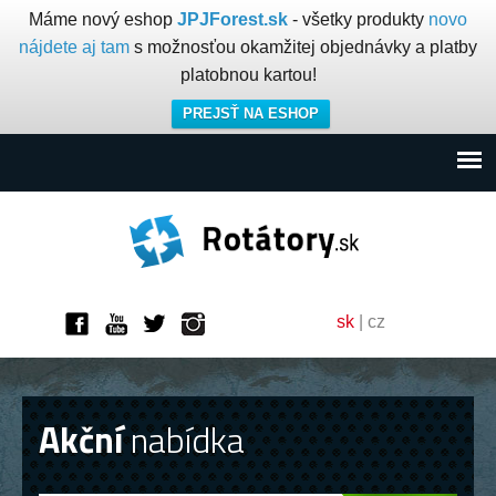
Máme nový eshop
JPJForest.sk
- všetky produkty
novo
nájdete aj tam
s možnosťou okamžitej objednávky a platby
platobnou kartou!
PREJSŤ NA ESHOP
sk
|
cz
Akční
nabídka