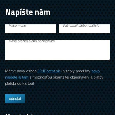
Napíšte nám
Vaše meno
Váš email alebo tel.číslo
Vaša otázka alebo požiadavka
Máme nový eshop
JPJForest.sk
- všetky produkty
novo
nájdete aj tam
s možnosťou okamžitej objednávky a platby
platobnou kartou!