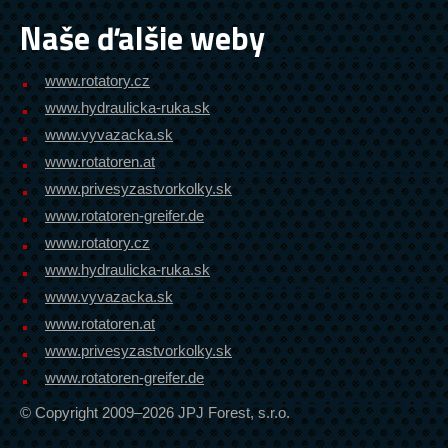
Naše ďalšie weby
www.rotatory.cz
www.hydraulicka-ruka.sk
www.vyvazacka.sk
www.rotatoren.at
www.privesyzastvorkolky.sk
www.rotatoren-greifer.de
www.rotatory.cz
www.hydraulicka-ruka.sk
www.vyvazacka.sk
www.rotatoren.at
www.privesyzastvorkolky.sk
www.rotatoren-greifer.de
© Copyright 2009–2026 JPJ Forest, s.r.o.