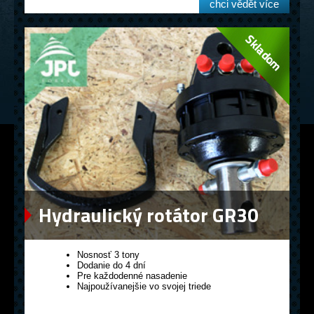
chci vědět více
Hydraulický rotátor GR30
Nosnosť 3 tony
Dodanie do 4 dní
Pre každodenné nasadenie
Najpoužívanejšie vo svojej triede