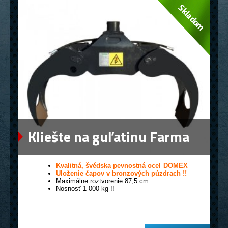
Kliešte na guľatinu Farma
0,12
Kvalitná, švédska pevnostná oceľ DOMEX
Uloženie čapov v bronzových púzdrach !!
Maximálne roztvorenie 87,5 cm
Nosnosť 1 000 kg !!