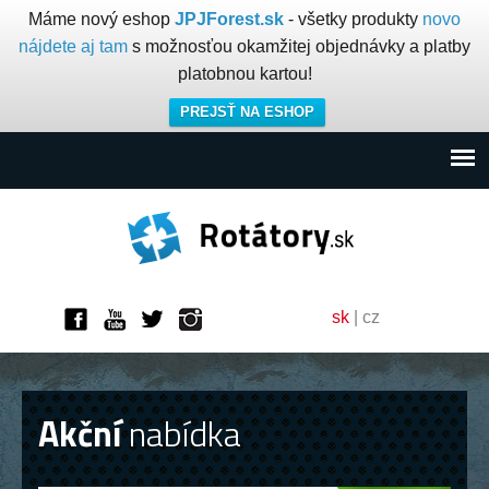
Máme nový eshop
JPJForest.sk
- všetky produkty
novo
nájdete aj tam
s možnosťou okamžitej objednávky a platby
platobnou kartou!
PREJSŤ NA ESHOP
sk
|
cz
Akční
nabídka