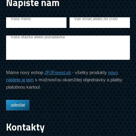
Napíšte nám
Vaše meno
Váš email alebo tel.číslo
Vaša otázka alebo požiadavka
Máme nový eshop
JPJForest.sk
- všetky produkty
novo
nájdete aj tam
s možnosťou okamžitej objednávky a platby
platobnou kartou!
Kontakty