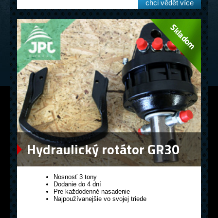
chci vědět více
Hydraulický rotátor GR30
Nosnosť 3 tony
Dodanie do 4 dní
Pre každodenné nasadenie
Najpoužívanejšie vo svojej triede