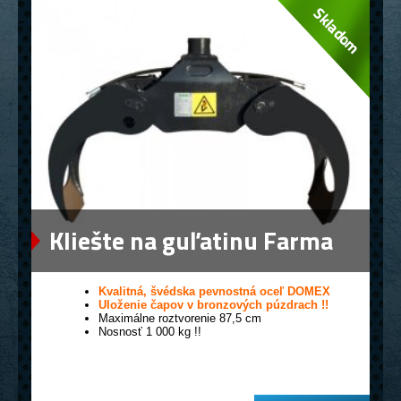
Kliešte na guľatinu Farma
0,12
Kvalitná, švédska pevnostná oceľ DOMEX
Uloženie čapov v bronzových púzdrach !!
Maximálne roztvorenie 87,5 cm
Nosnosť 1 000 kg !!