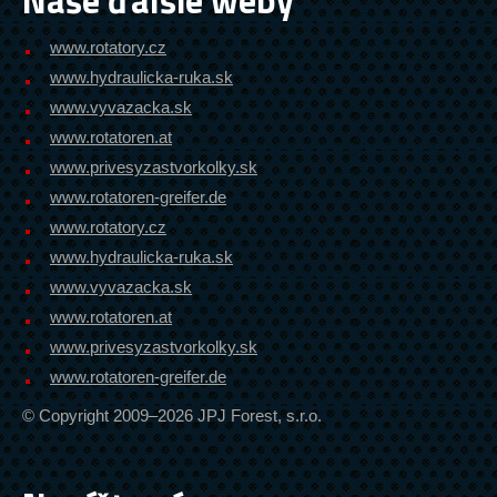
www.rotatory.cz
www.hydraulicka-ruka.sk
www.vyvazacka.sk
www.rotatoren.at
www.privesyzastvorkolky.sk
www.rotatoren-greifer.de
www.rotatory.cz
www.hydraulicka-ruka.sk
www.vyvazacka.sk
www.rotatoren.at
www.privesyzastvorkolky.sk
www.rotatoren-greifer.de
© Copyright 2009–2026 JPJ Forest, s.r.o.