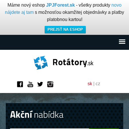
Máme nový eshop
JPJForest.sk
- všetky produkty
novo
nájdete aj tam
s možnosťou okamžitej objednávky a platby
platobnou kartou!
PREJSŤ NA ESHOP
sk
|
cz
Akční
nabídka