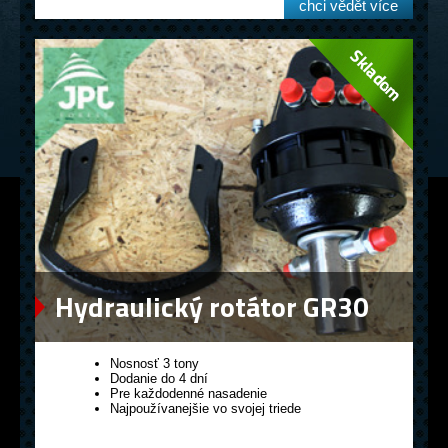
chci vědět více
Hydraulický rotátor GR30
Nosnosť 3 tony
Dodanie do 4 dní
Pre každodenné nasadenie
Najpoužívanejšie vo svojej triede