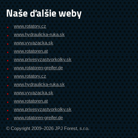
Naše ďalšie weby
www.rotatory.cz
www.hydraulicka-ruka.sk
www.vyvazacka.sk
www.rotatoren.at
www.privesyzastvorkolky.sk
www.rotatoren-greifer.de
www.rotatory.cz
www.hydraulicka-ruka.sk
www.vyvazacka.sk
www.rotatoren.at
www.privesyzastvorkolky.sk
www.rotatoren-greifer.de
© Copyright 2009–2026 JPJ Forest, s.r.o.