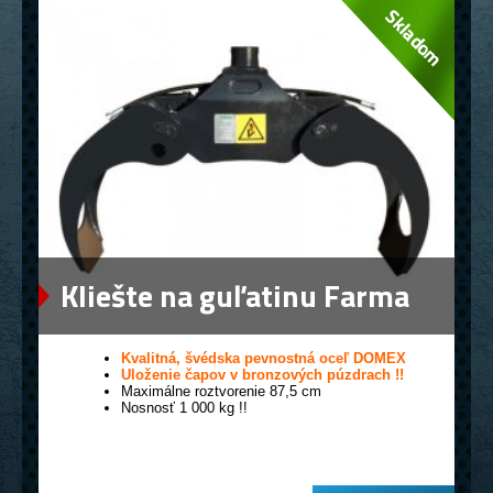
Kliešte na guľatinu Farma
0,12
Kvalitná, švédska pevnostná oceľ DOMEX
Uloženie čapov v bronzových púzdrach !!
Maximálne roztvorenie 87,5 cm
Nosnosť 1 000 kg !!