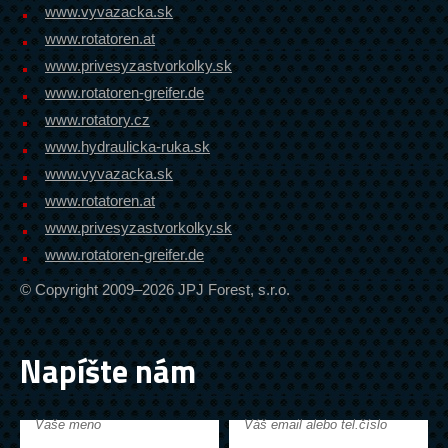
www.vyvazacka.sk
www.rotatoren.at
www.privesyzastvorkolky.sk
www.rotatoren-greifer.de
www.rotatory.cz
www.hydraulicka-ruka.sk
www.vyvazacka.sk
www.rotatoren.at
www.privesyzastvorkolky.sk
www.rotatoren-greifer.de
© Copyright 2009–2026 JPJ Forest, s.r.o.
Napíšte nám
Vaše meno
Váš email alebo tel.číslo