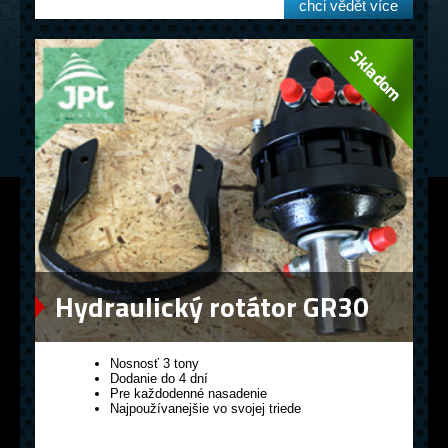
chci vědět více
Hydraulický rotátor GR30
Nosnosť 3 tony
Dodanie do 4 dní
Pre každodenné nasadenie
Najpoužívanejšie vo svojej triede