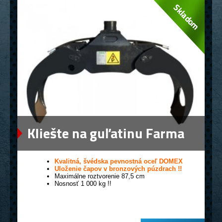
Kliešte na guľatinu Farma
0,12
Kvalitná, švédska pevnostná oceľ DOMEX
Uloženie čapov v bronzových púzdrach !!
Maximálne roztvorenie 87,5 cm
Nosnosť 1 000 kg !!