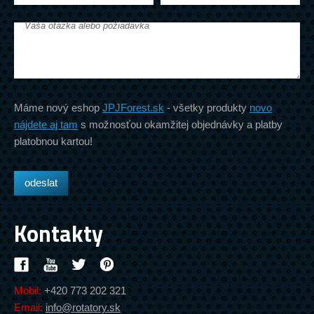
Vaša otázka alebo požiadavka
Máme nový eshop
JPJForest.sk
- všetky produkty
novo
nájdete aj tam
s možnosťou okamžitej objednávky a platby
platobnou kartou!
Kontakty
Mobil:
+420 773 202 321
Email:
info@rotatory.sk