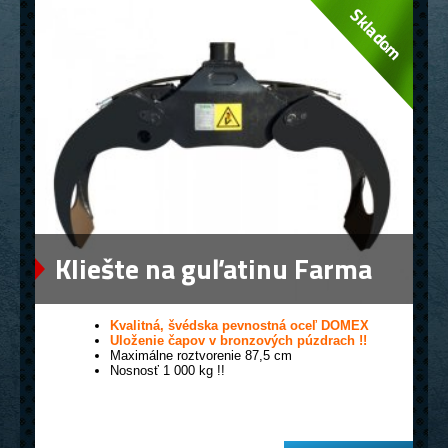
Kliešte na guľatinu Farma
0,12
Kvalitná, švédska pevnostná oceľ DOMEX
Uloženie čapov v bronzových púzdrach !!
Maximálne roztvorenie 87,5 cm
Nosnosť 1 000 kg !!