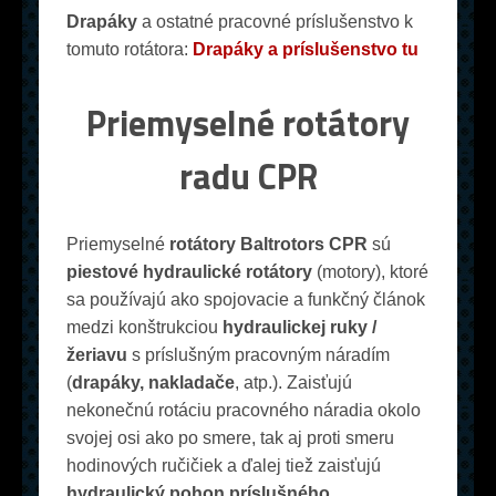
Drapáky
a ostatné pracovné príslušenstvo k
tomuto rotátora:
Drapáky a príslušenstvo tu
Priemyselné rotátory
radu CPR
Priemyselné
rotátory Baltrotors CPR
sú
piestové hydraulické rotátory
(motory), ktoré
sa používajú ako spojovacie a funkčný článok
medzi konštrukciou
hydraulickej ruky /
žeriavu
s príslušným pracovným náradím
(
drapáky, nakladače
, atp.). Zaisťujú
nekonečnú rotáciu pracovného náradia okolo
svojej osi ako po smere, tak aj proti smeru
hodinových ručičiek a ďalej tiež zaisťujú
hydraulický pohon príslušného