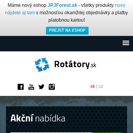
Máme nový eshop
JPJForest.sk
- všetky produkty
novo
nájdete aj tam
s možnosťou okamžitej objednávky a platby
platobnou kartou!
PREJSŤ NA ESHOP
sk
|
cz
Akční
nabídka