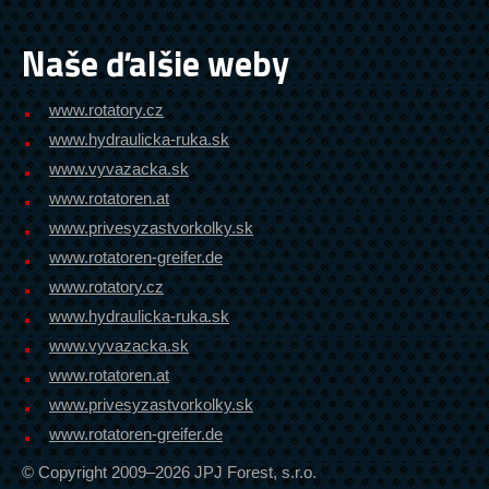
Naše ďalšie weby
www.rotatory.cz
www.hydraulicka-ruka.sk
www.vyvazacka.sk
www.rotatoren.at
www.privesyzastvorkolky.sk
www.rotatoren-greifer.de
www.rotatory.cz
www.hydraulicka-ruka.sk
www.vyvazacka.sk
www.rotatoren.at
www.privesyzastvorkolky.sk
www.rotatoren-greifer.de
© Copyright 2009–2026 JPJ Forest, s.r.o.