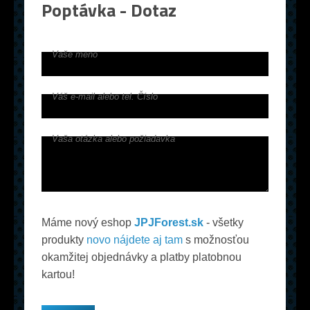
Poptávka - Dotaz
Vaše meno
Váš e-mail alebo tel. Číslo
Vaša otázka alebo požiadavka
Máme nový eshop
JPJForest.sk
- všetky
produkty
novo nájdete aj tam
s možnosťou
okamžitej objednávky a platby platobnou
kartou!