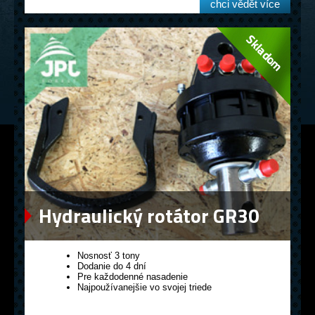
chci vědět více
Hydraulický rotátor GR30
Nosnosť 3 tony
Dodanie do 4 dní
Pre každodenné nasadenie
Najpoužívanejšie vo svojej triede