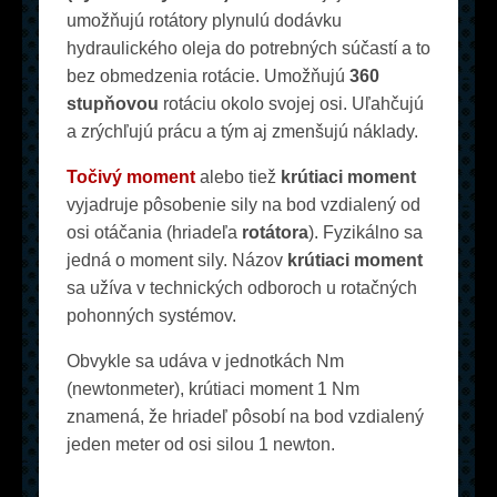
umožňujú rotátory plynulú dodávku
hydraulického oleja do potrebných súčastí a to
bez obmedzenia rotácie. Umožňujú
360
stupňovou
rotáciu okolo svojej osi. Uľahčujú
a zrýchľujú prácu a tým aj zmenšujú náklady.
Točivý moment
alebo tiež
krútiaci moment
vyjadruje pôsobenie sily na bod vzdialený od
osi otáčania (hriadeľa
rotátora
). Fyzikálno sa
jedná o moment sily. Názov
krútiaci moment
sa užíva v technických odboroch u rotačných
pohonných systémov.
Obvykle sa udáva v jednotkách Nm
(newtonmeter), krútiaci moment 1 Nm
znamená, že hriadeľ pôsobí na bod vzdialený
jeden meter od osi silou 1 newton.