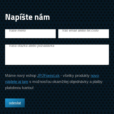
Napíšte nám
Vaše meno
Váš email alebo tel.číslo
Vaša otázka alebo požiadavka
Máme nový eshop
JPJForest.sk
- všetky produkty
novo
nájdete aj tam
s možnosťou okamžitej objednávky a platby
platobnou kartou!