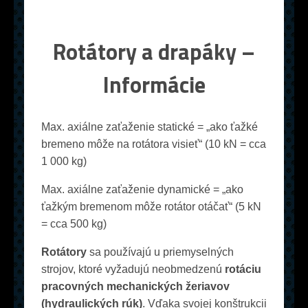
Rotátory a drapáky –
Informácie
Max. axiálne zaťaženie statické = „ako ťažké
bremeno môže na rotátora visieť“ (10 kN = cca
1 000 kg)
Max. axiálne zaťaženie dynamické = „ako
ťažkým bremenom môže rotátor otáčať“ (5 kN
= cca 500 kg)
Rotátory
sa používajú u priemyselných
strojov, ktoré vyžadujú neobmedzenú
rotáciu
pracovných mechanických žeriavov
(hydraulických rúk)
. Vďaka svojej konštrukcii