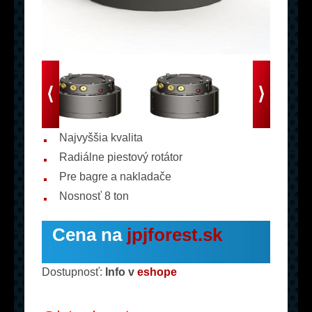
Najvyššia kvalita
Radiálne piestový rotátor
Pre bagre a nakladače
Nosnosť 8 ton
Cena na
jpjforest.sk
Dostupnosť:
Info v
eshope