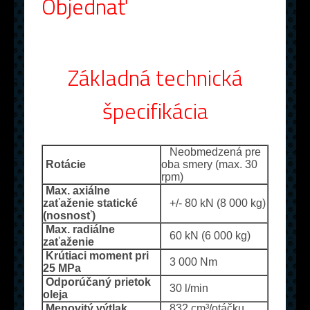
Objednať
Základná technická
špecifikácia
Neobmedzená pre
Rotácie
oba smery (max. 30
rpm)
Max. axiálne
zaťaženie statické
+/- 80 kN (8 000 kg)
(nosnosť)
Max. radiálne
60 kN (6 000 kg)
zaťaženie
Krútiaci moment pri
3 000 Nm
25 MPa
Odporúčaný prietok
30 l/min
oleja
Menovitý výtlak
832 cm³/otáčku