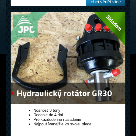
chci vědět více
Hydraulický rotátor GR30
Nosnosť 3 tony
Dodanie do 4 dní
Pre každodenné nasadenie
Najpoužívanejšie vo svojej triede