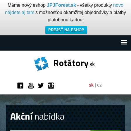
Máme nový eshop
JPJForest.sk
- všetky produkty
novo
nájdete aj tam
s možnosťou okamžitej objednávky a platby
platobnou kartou!
PREJSŤ NA ESHOP
sk
|
cz
Akční
nabídka