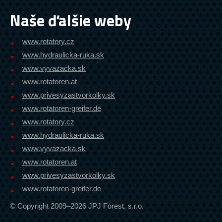
Naše ďalšie weby
www.rotatory.cz
www.hydraulicka-ruka.sk
www.vyvazacka.sk
www.rotatoren.at
www.privesyzastvorkolky.sk
www.rotatoren-greifer.de
www.rotatory.cz
www.hydraulicka-ruka.sk
www.vyvazacka.sk
www.rotatoren.at
www.privesyzastvorkolky.sk
www.rotatoren-greifer.de
© Copyright 2009–2026 JPJ Forest, s.r.o.