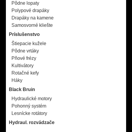
Pôdne lopaty
Polypové drapáky
Drapáky na kamene
Samosvorné kliešte
Príslušenstvo
Štiepacie kužele
Pôdne vrtáky
Pňové frézy
Kultivátory
Rotačné kefy
Háky
Black Bruin
Hydraulické motory
Pohonný systém
Lesnícke rotátory
Hydraul. rozvádzače