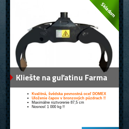
Kliešte na guľatinu Farma
0,12
Kvalitná, švédska pevnostná oceľ DOMEX
Uloženie čapov v bronzových púzdrach !!
Maximálne roztvorenie 87,5 cm
Nosnosť 1 000 kg !!