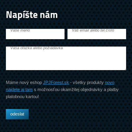
Napíšte nám
Vaše meno
Váš email alebo tel.číslo
Vaša otázka alebo požiadavka
Máme nový eshop
JPJForest.sk
- všetky produkty
novo
nájdete aj tam
s možnosťou okamžitej objednávky a platby
platobnou kartou!