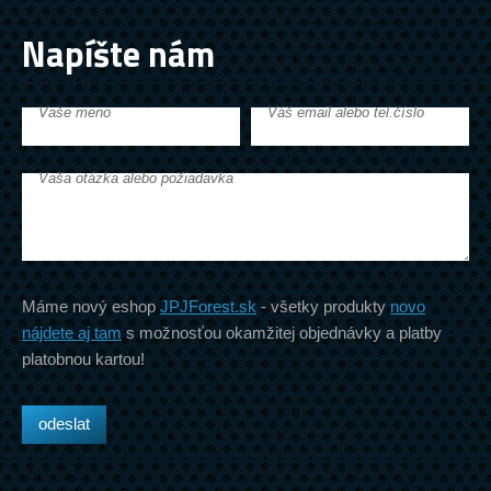
Napíšte nám
Vaše meno
Váš email alebo tel.číslo
Vaša otázka alebo požiadavka
Máme nový eshop
JPJForest.sk
- všetky produkty
novo
nájdete aj tam
s možnosťou okamžitej objednávky a platby
platobnou kartou!