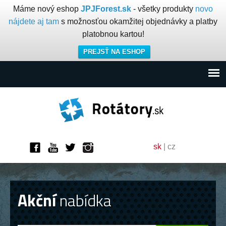
Máme nový eshop
JPJForest.sk
- všetky produkty
novo
nájdete aj tam
s možnosťou okamžitej objednávky a platby
platobnou kartou!
PREJSŤ NA ESHOP
sk
|
cz
Akční
nabídka