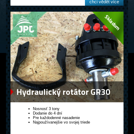
chci vědět více
Hydraulický rotátor GR30
Nosnosť 3 tony
Dodanie do 4 dní
Pre každodenné nasadenie
Najpoužívanejšie vo svojej triede