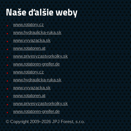
Naše ďalšie weby
www.rotatory.cz
www.hydraulicka-ruka.sk
www.vyvazacka.sk
www.rotatoren.at
www.privesyzastvorkolky.sk
www.rotatoren-greifer.de
www.rotatory.cz
www.hydraulicka-ruka.sk
www.vyvazacka.sk
www.rotatoren.at
www.privesyzastvorkolky.sk
www.rotatoren-greifer.de
© Copyright 2009–2026 JPJ Forest, s.r.o.