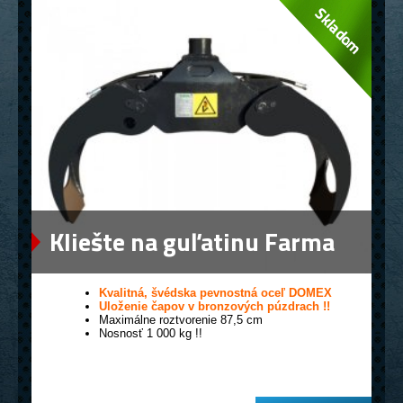
Kliešte na guľatinu Farma
0,12
Kvalitná, švédska pevnostná oceľ DOMEX
Uloženie čapov v bronzových púzdrach !!
Maximálne roztvorenie 87,5 cm
Nosnosť 1 000 kg !!