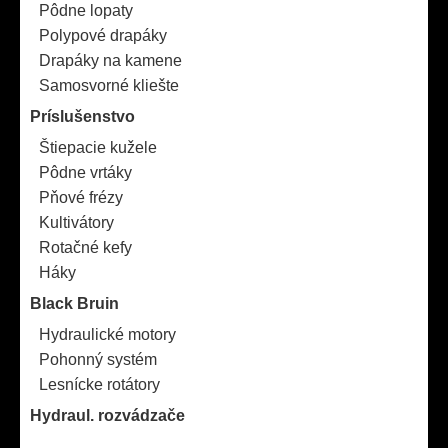
Pôdne lopaty
Polypové drapáky
Drapáky na kamene
Samosvorné kliešte
Príslušenstvo
Štiepacie kužele
Pôdne vrtáky
Pňové frézy
Kultivátory
Rotačné kefy
Háky
Black Bruin
Hydraulické motory
Pohonný systém
Lesnícke rotátory
Hydraul. rozvádzače